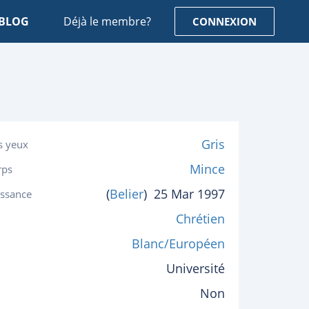
BLOG
Déjà le membre?
CONNEXION
Gris
s yeux
Mince
rps
(
Belier
)
25 Mar 1997
issance
Chrétien
Blanc/Européen
Université
Non