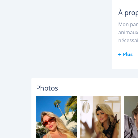
À pro
Mon part
animaux.
nécessai
Plus
Photos