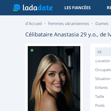
LES FIANCÉES
R
d'Accueil
Femmes ukrainiennes
Dames
Célibataire
Anastasia
29
y.o., de
I
Id:
Location
Occupati
Situation
Enfants
Taille
Poids