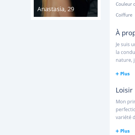
Couleur 
Anastasia
,
29
Coiffure
À pro
Je suis 
la condu
nature, 
Plus
Loisir
Mon prin
perfecti
variété 
Plus