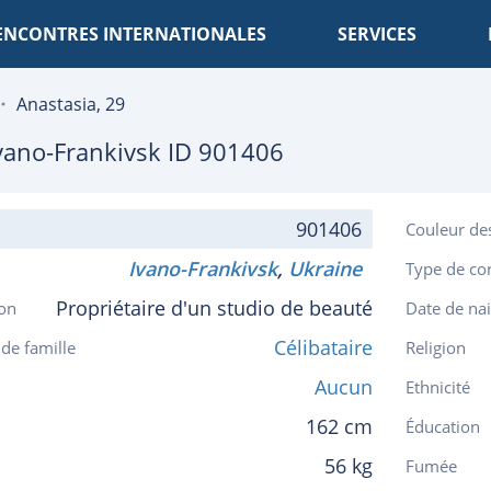
ENCONTRES INTERNATIONALES
SERVICES
Anastasia, 29
vano-Frankivsk
ID 901406
901406
Couleur de
Ivano-Frankivsk
,
Ukraine
Type de co
Propriétaire d'un studio de beauté
on
Date de na
Célibataire
 de famille
Religion
Aucun
Ethnicité
162 cm
Éducation
56 kg
Fumée