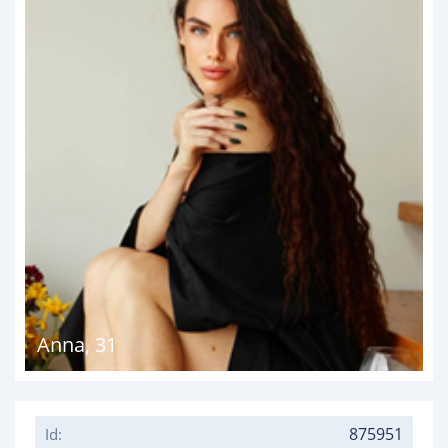
Anna
,
31
875951
Id: