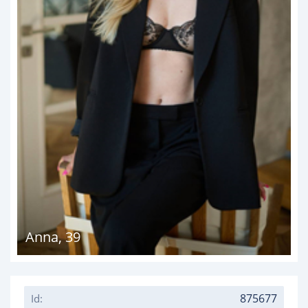
Anna
,
39
875677
Id: