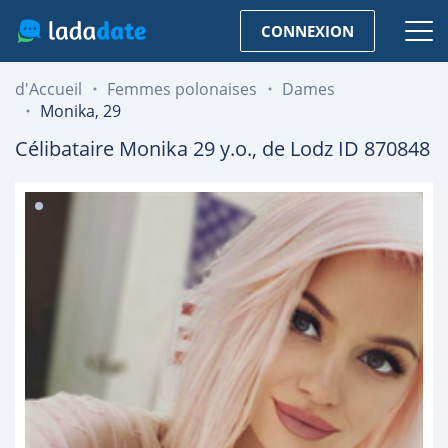
CONNEXION
d'Accueil
Femmes polonaises
Dames
Monika, 29
Célibataire
Monika
29
y.o., de
Lodz
ID 870848