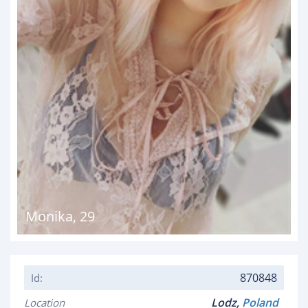
Monika
,
29
870848
Id:
Lodz,
Poland
Location