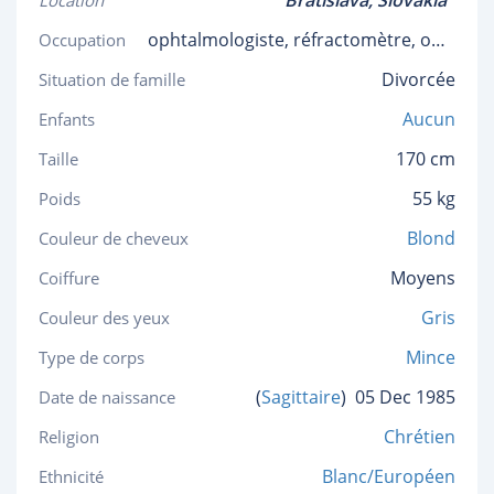
Bratislava,
Slovakia
Location
ophtalmologiste, réfractomètre, optométriste
Occupation
Divorcée
Situation de famille
Aucun
Enfants
170 cm
Taille
55 kg
Poids
Blond
Couleur de cheveux
Moyens
Coiffure
Gris
Couleur des yeux
Mince
Type de corps
(
Sagittaire
)
05 Dec 1985
Date de naissance
Chrétien
Religion
Blanc/Européen
Ethnicité