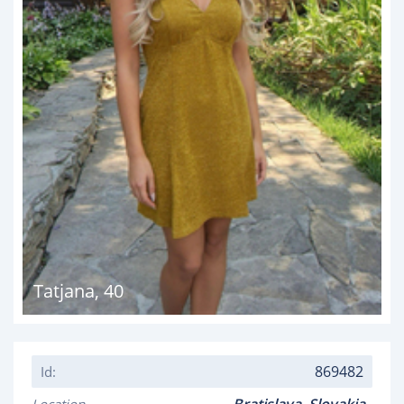
Tatjana
,
40
869482
Id: