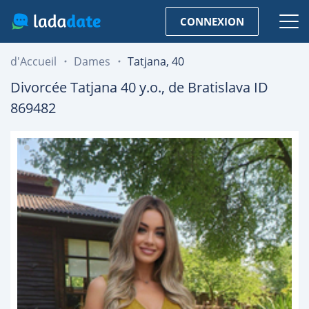
CONNEXION
d'Accueil
Dames
Tatjana, 40
Divorcée
Tatjana
40
y.o., de
Bratislava
ID
869482