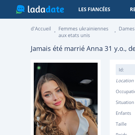
LES FIANCÉES
R
d'Accueil
Femmes ukrainiennes
Dames
aux etats unis
Jamais été marrié
Anna
31
y.o., d
Id:
Location
Occupati
Situation
Enfants
Taille
Poids