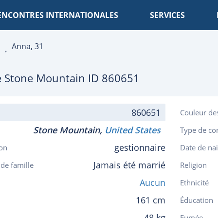
ENCONTRES INTERNATIONALES
SERVICES
Anna, 31
e
Stone Mountain
ID 860651
860651
Couleur de
Stone Mountain,
United States
Type de co
gestionnaire
on
Date de na
Jamais été marrié
 de famille
Religion
Aucun
Ethnicité
161 cm
Éducation
48 kg
Fumée