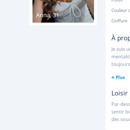
Couleur 
Anna
,
31
Coiffure
À pro
Je suis 
mentalit
toujours
Plus
Loisir
Par-dess
sentir b
des souv