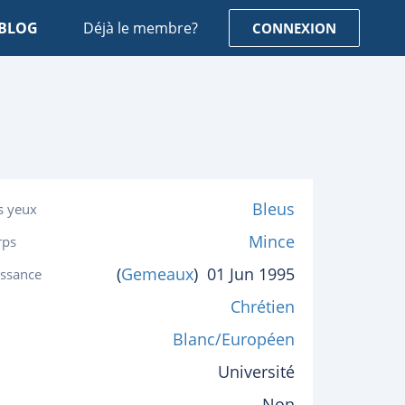
BLOG
Déjà le membre?
CONNEXION
Bleus
s yeux
Mince
rps
(
Gemeaux
)
01 Jun 1995
issance
Chrétien
Blanc/Européen
Université
Non