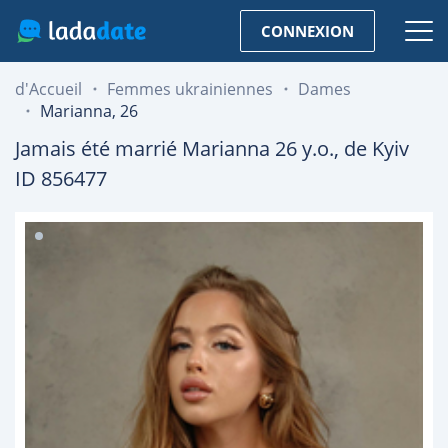
CONNEXION
d'Accueil
Femmes ukrainiennes
Dames
Marianna, 26
Jamais été marrié
Marianna
26
y.o., de
Kyiv
ID 856477