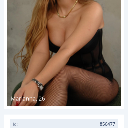
Marianna
,
26
856477
Id: