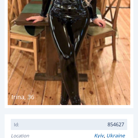
Irina
,
36
854627
Id:
Kyiv
,
Ukraine
Location