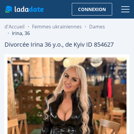
CONNEXION
d'Accueil
Femmes ukrainiennes
Dames
Irina, 36
Divorcée
Irina
36
y.o., de
Kyiv
ID 854627