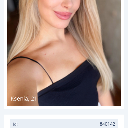
Ksenia
,
21
840142
Id: