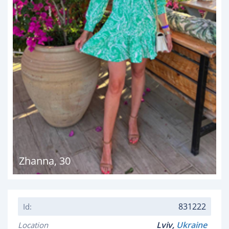
Zhanna
,
30
831222
Id:
Lviv,
Ukraine
Location