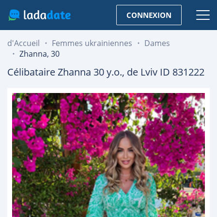
CONNEXION
d'Accueil
Femmes ukrainiennes
Dames
Zhanna, 30
Célibataire
Zhanna
30
y.o., de
Lviv
ID 831222