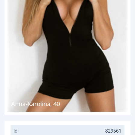
Anna-Karolina
,
40
829561
Id: