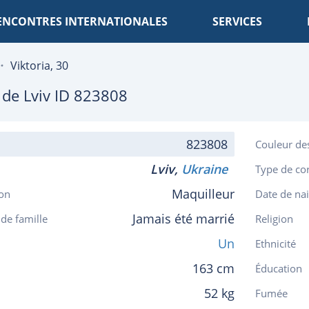
ENCONTRES INTERNATIONALES
SERVICES
Viktoria, 30
, de
Lviv
ID 823808
823808
Couleur de
Lviv,
Ukraine
Type de co
Maquilleur
on
Date de na
Jamais été marrié
 de famille
Religion
Un
Ethnicité
163 cm
Éducation
52 kg
Fumée