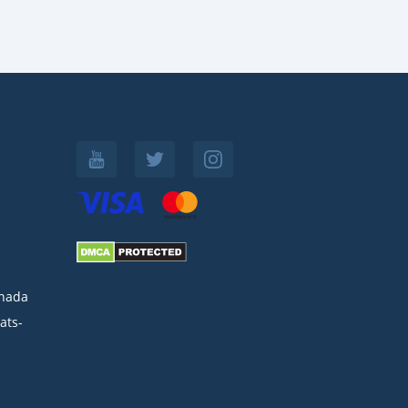
:
nada
ats-