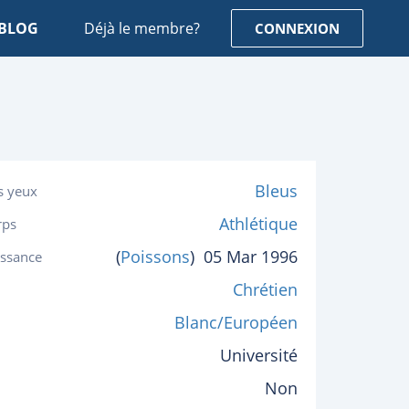
BLOG
Déjà le membre?
CONNEXION
Bleus
s yeux
Athlétique
rps
(
Poissons
)
05 Mar 1996
issance
Chrétien
Blanc/Européen
Université
Non