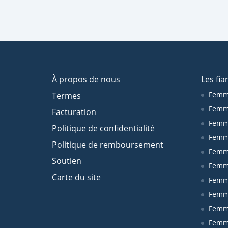
À propos de nous
Les fia
Femm
Termes
Femm
Facturation
Femme
Politique de confidentialité
Femm
Politique de remboursement
Femm
Soutien
Femm
Carte du site
Femm
Femm
Femm
Femm