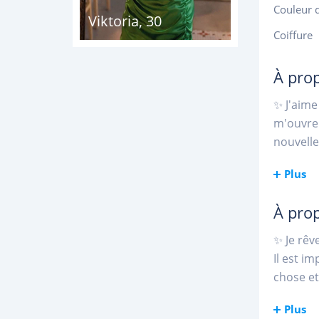
Couleur 
Viktoria
,
30
Coiffure
À pro
✨ J'aime
m'ouvren
nouvelle
Plus
À pro
✨ Je rêv
Il est i
chose et
Plus