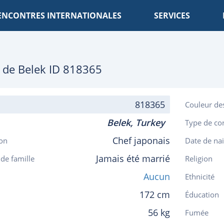
ENCONTRES INTERNATIONALES
SERVICES
, de
Belek
ID 818365
818365
Couleur de
Belek,
Turkey
Type de co
Chef japonais
on
Date de na
Jamais été marrié
 de famille
Religion
Aucun
Ethnicité
172 cm
Éducation
56 kg
Fumée