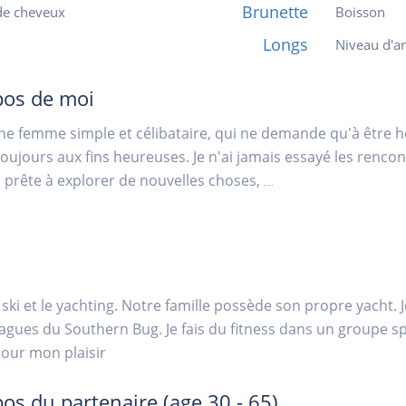
Brunette
de cheveux
Boisson
Longs
Niveau d'an
pos de moi
une femme simple et célibataire, qui ne demande qu'à être h
 toujours aux fins heureuses. Je n'ai jamais essayé les renco
 prête à explorer de nouvelles choses,
...
e ski et le yachting. Notre famille possède son propre yacht.
vagues du Southern Bug. Je fais du fitness dans un groupe sp
our mon plaisir
pos du partenaire
(age 30 - 65)