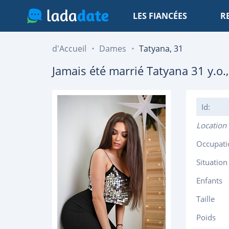
LES FIANCÉES
R
d'Accueil
Dames
Tatyana, 31
Jamais été marrié
Tatyana
31
y.o.
Id:
Location
Occupati
Situation
Enfants
Taille
Poids