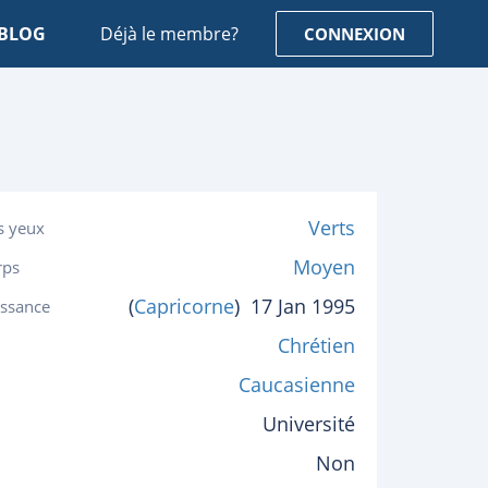
BLOG
Déjà le membre?
CONNEXION
Verts
s yeux
Moyen
rps
(
Capricorne
)
17 Jan 1995
issance
Chrétien
Caucasienne
Université
Non