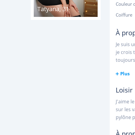
Couleur 
Tatyana
,
31
Coiffure
À pro
Je suis 
je crois
toujours
Plus
Loisir
J'aime l
sur les 
pylône p
À pro