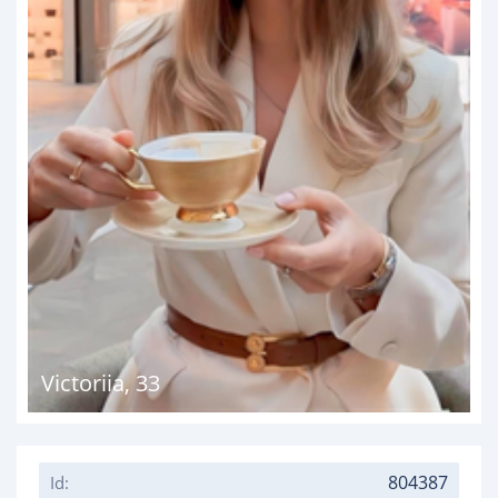
Victoriia
,
33
804387
Id: