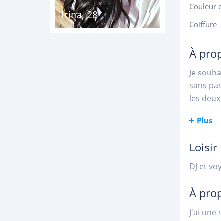
Couleur 
Irina
,
28
Coiffure
À pro
Je souha
sans pas
les deux
Plus
Loisir
DJ et vo
À pro
J'ai une