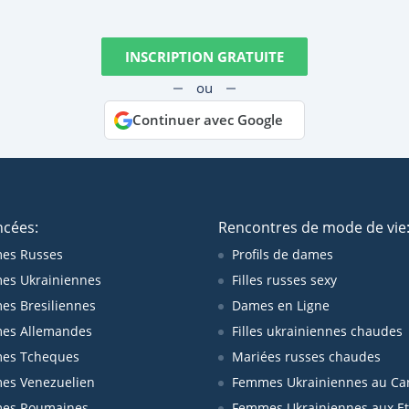
INSCRIPTION GRATUITE
ou
Continuer avec Google
ncées:
Rencontres de mode de vie
es Russes
Profils de dames
es Ukrainiennes
Filles russes sexy
s Bresiliennes
Dames en Ligne
es Allemandes
Filles ukrainiennes chaudes
es Tcheques
Mariées russes chaudes
es Venezuelien
Femmes Ukrainiennes au Ca
es Roumaines
Femmes Ukrainiennes aux Et