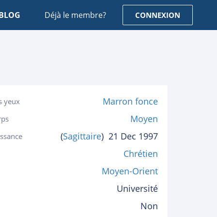
BLOG
Déjà le membre?
CONNEXION
Marron fonce
s yeux
Moyen
rps
(
Sagittaire
)
21 Dec 1997
issance
Chrétien
Moyen-Orient
Université
Non