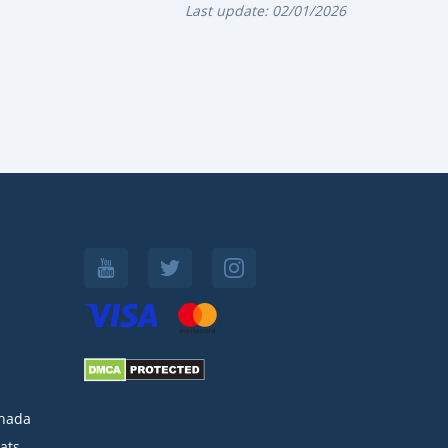
Last update:
02/01/2026
:
nada
ats-