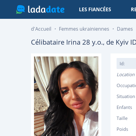
LES FIANCÉES
R
d'Accueil
Femmes ukrainiennes
Dames
Célibataire
Irina
28
y.o., de
Kyiv
ID
Id:
Location
Occupati
Situation
Enfants
Taille
Poids