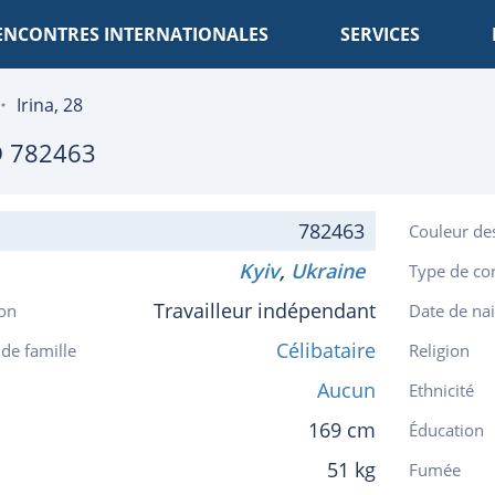
ENCONTRES INTERNATIONALES
SERVICES
Irina, 28
 782463
782463
Couleur de
Kyiv
,
Ukraine
Type de co
Travailleur indépendant
on
Date de na
Célibataire
 de famille
Religion
Aucun
Ethnicité
169 cm
Éducation
51 kg
Fumée