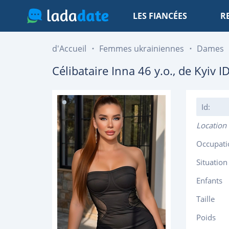
LES FIANCÉES
R
d'Accueil
Femmes ukrainiennes
Dames
Célibataire
Inna
46
y.o., de
Kyiv
ID
Id:
Location
Occupati
Situation
Enfants
Taille
Poids