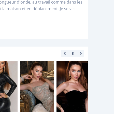
longueur d'onde, au travail comme dans les
 à la maison et en déplacement. Je serais
8