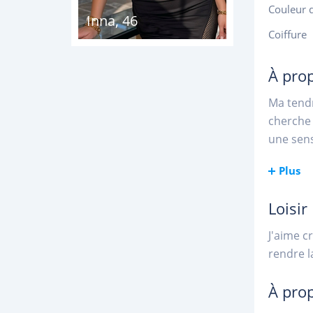
Couleur 
Inna
,
46
Coiffure
À pro
Ma tendr
cherche 
une sens
Plus
Loisir
J'aime c
rendre l
À pro