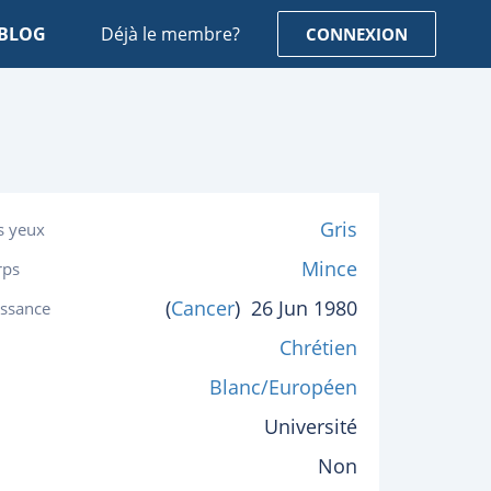
BLOG
Déjà le membre?
CONNEXION
Gris
s yeux
Mince
rps
(
Cancer
)
26 Jun 1980
issance
Chrétien
Blanc/Européen
Université
Non