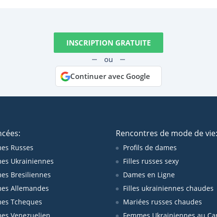
INSCRIPTION GRATUITE
ou
Continuer avec Google
ncées:
Rencontres de mode de vie
es Russes
Profils de dames
es Ukrainiennes
Filles russes sexy
s Bresiliennes
Dames en Ligne
es Allemandes
Filles ukrainiennes chaudes
es Tcheques
Mariées russes chaudes
es Venezuelien
Femmes Ukrainiennes au Ca