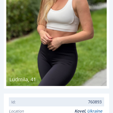
Ludmila
,
41
760893
Id:
Kovel,
Ukraine
Location