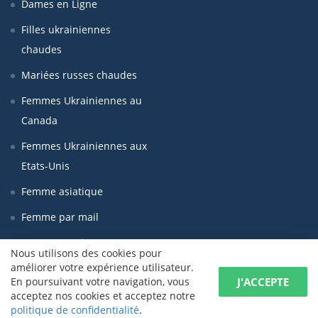
Dames en Ligne
Filles ukrainiennes
chaudes
Mariées russes chaudes
Femmes Ukrainiennes au
Canada
Femmes Ukrainiennes aux
Etats-Unis
Femme asiatique
Femme par mail
Femmes seniors
Nous utilisons des cookies pour
améliorer votre expérience utilisateur.
J'ACCEPTE
En poursuivant votre navigation, vous
© LadaDate 2026 Tous les droits sont réservés
acceptez nos cookies et acceptez notre
politique de confidentialité
.