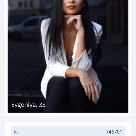
Evgeniya
,
33
746701
Id: