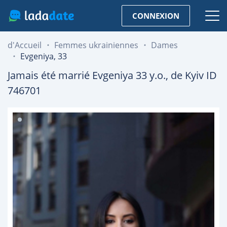
CONNEXION
d'Accueil
Femmes ukrainiennes
Dames
Evgeniya, 33
Jamais été marrié
Evgeniya
33
y.o., de
Kyiv
ID
746701