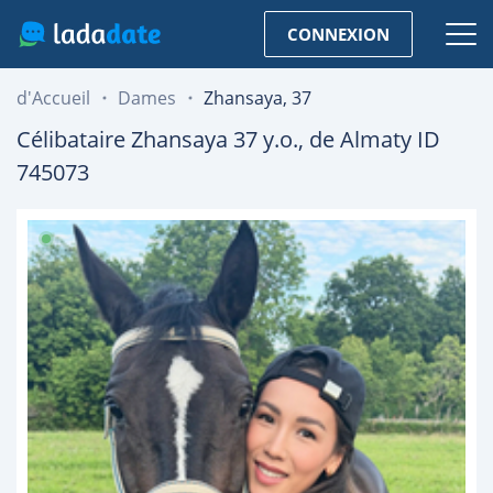
CONNEXION
d'Accueil
Dames
Zhansaya, 37
Célibataire
Zhansaya
37
y.o., de
Almaty
ID
745073