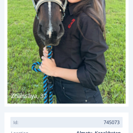
Zhansaya
,
37
745073
Id: