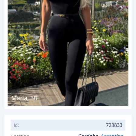
Maria
,
38
723833
Id: