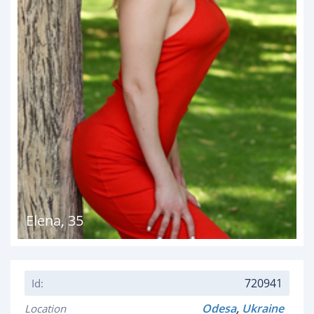
Elena
,
35
720941
Id:
Odesa
,
Ukraine
Location