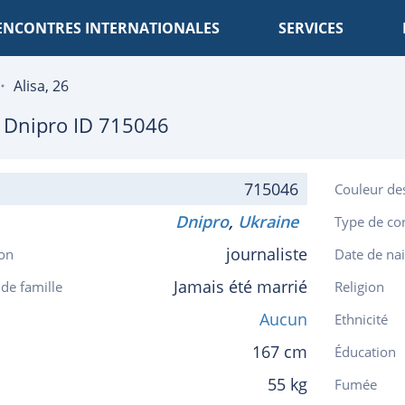
ENCONTRES INTERNATIONALES
SERVICES
Alisa, 26
e
Dnipro
ID 715046
715046
Couleur de
Dnipro
,
Ukraine
Type de co
journaliste
on
Date de na
Jamais été marrié
 de famille
Religion
Aucun
Ethnicité
167 cm
Éducation
55 kg
Fumée