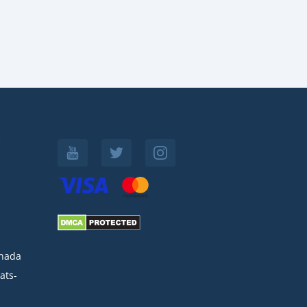
:
nada
ats-