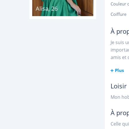
Couleur 
Alisa
,
26
Coiffure
À pro
Je suis 
importan
amis et 
Plus
Loisir
Mon hobb
À pro
Celle qu