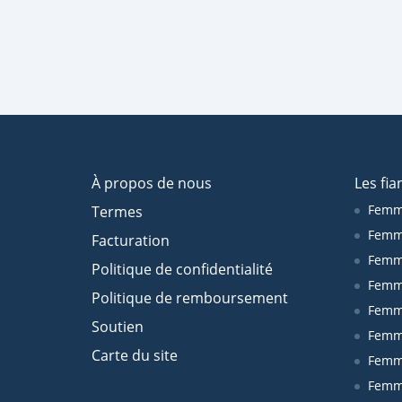
À propos de nous
Les fia
Femm
Termes
Femm
Facturation
Femme
Politique de confidentialité
Femm
Politique de remboursement
Femm
Soutien
Femm
Carte du site
Femm
Femm