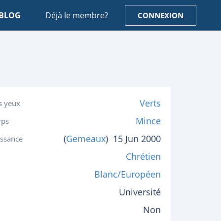
BLOG
Déjà le membre?
CONNEXION
Verts
s yeux
Mince
rps
(
Gemeaux
)
15 Jun 2000
issance
Chrétien
Blanc/Européen
Université
Non