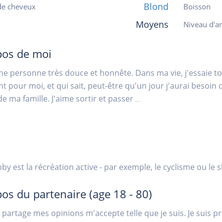
Blond
de cheveux
Boisson
Moyens
Niveau d'an
pos de moi
une personne très douce et honnête. Dans ma vie, j'essaie tou
t pour moi, et qui sait, peut-être qu'un jour j'aurai besoin 
de ma famille. J'aime sortir et passer
...
y est la récréation active - par exemple, le cyclisme ou le sk
pos du partenaire
(age 18 - 80)
i partage mes opinions m'accepte telle que je suis. Je suis prê