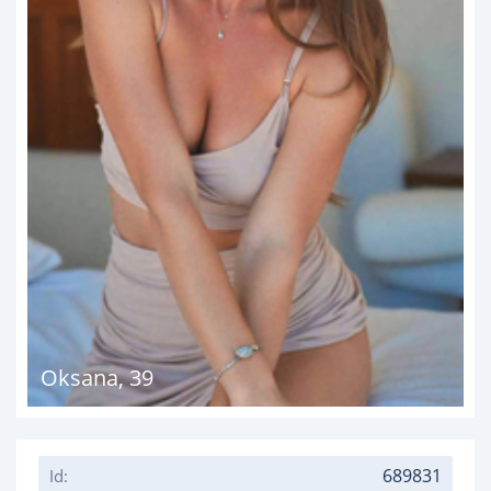
Oksana
,
39
689831
Id: