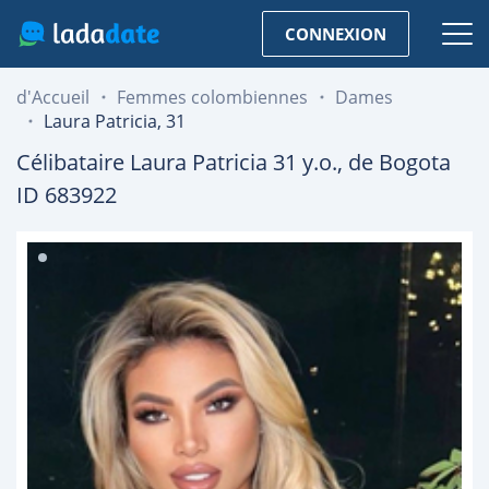
CONNEXION
d'Accueil
Femmes colombiennes
Dames
Laura Patricia, 31
Célibataire
Laura Patricia
31
y.o., de
Bogota
ID 683922