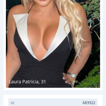
Laura Patricia
,
31
683922
Id: