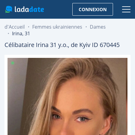
CONNEXION
d'Accueil
Femmes ukrainiennes
Dames
Irina, 31
Célibataire
Irina
31
y.o., de
Kyiv
ID 670445