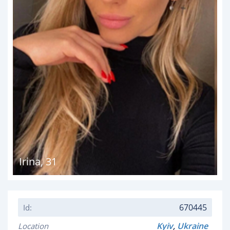
Irina
,
31
670445
Id:
Kyiv
,
Ukraine
Location