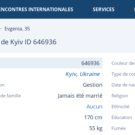
ENCONTRES INTERNATIONALES
SERVICES
Evgenia, 35
, de
Kyiv
ID 646936
646936
Couleur de
Kyiv
,
Ukraine
Type de co
Gestion
on
Date de na
Jamais été marrié
 de famille
Religion
Aucun
Ethnicité
170 cm
Éducation
55 kg
Fumée