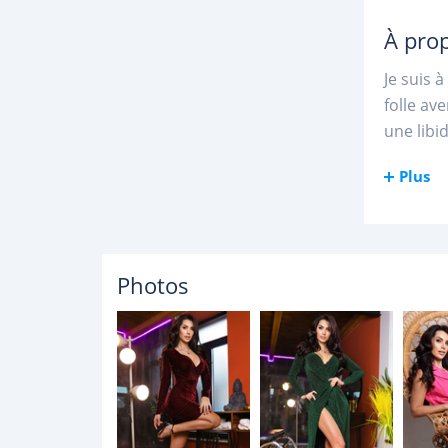
À pro
Je suis 
folle av
une libi
Plus
Photos