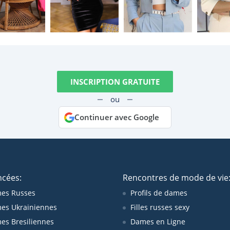
INSCRIPTION GRATUITE
ou
Continuer avec Google
ncées:
Rencontres de mode de vie
es Russes
Profils de dames
es Ukrainiennes
Filles russes sexy
s Bresiliennes
Dames en Ligne