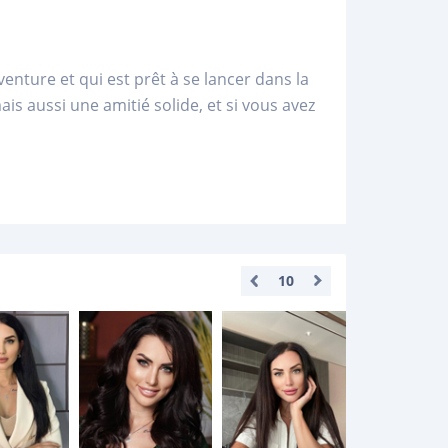
enture et qui est prêt à se lancer dans la
ais aussi une amitié solide, et si vous avez
10