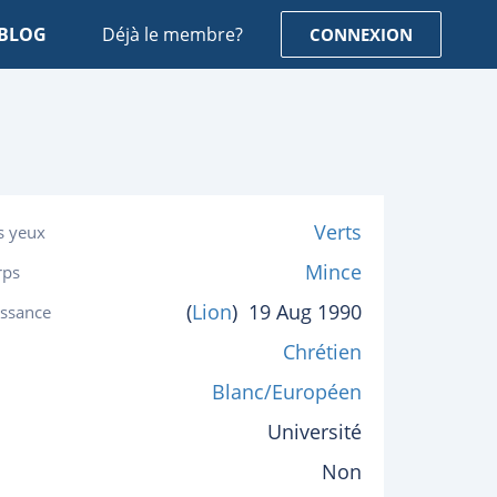
BLOG
Déjà le membre?
CONNEXION
Verts
s yeux
Mince
rps
(
Lion
)
19 Aug 1990
issance
Chrétien
Blanc/Européen
Université
Non