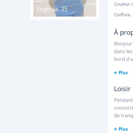
Couleur 
Evgenia
,
35
Coiffure
À pro
Bonjour 
dans les
bord d'u
Plus
Loisir
Pendant 
concocte
de tranq
Plus