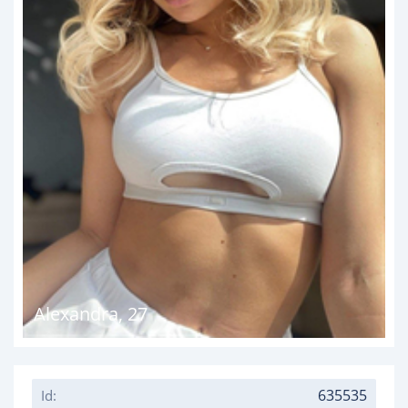
Alexandra
,
27
635535
Id: