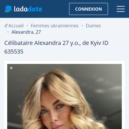
CONNEXION
d'Accueil
Femmes ukrainiennes
Dames
Alexandra, 27
Célibataire
Alexandra
27
y.o., de
Kyiv
ID
635535