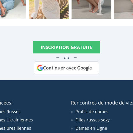
INSCRIPTION GRATUITE
ou
Continuer avec Google
ncées:
Rencontres de mode de vie
es Russes
Profils de dames
es Ukrainiennes
Filles russes sexy
s Bresiliennes
Dames en Ligne