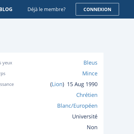
BLOG
Déjà le membre?
CONNEXION
Bleus
s yeux
Mince
rps
(
Lion
)
15 Aug 1990
issance
Chrétien
Blanc/Européen
Université
Non