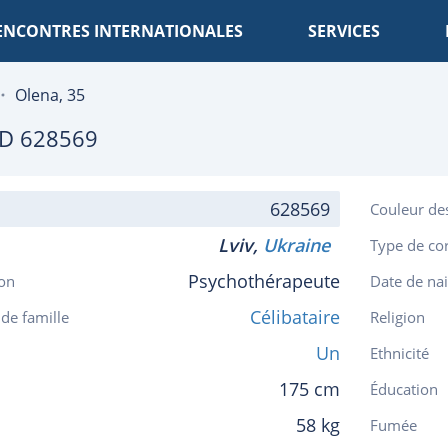
ENCONTRES INTERNATIONALES
SERVICES
Olena, 35
D 628569
628569
Couleur de
Lviv,
Ukraine
Type de co
Psychothérapeute
on
Date de na
Célibataire
 de famille
Religion
Un
Ethnicité
175 cm
Éducation
58 kg
Fumée