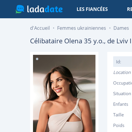
LES FIANCÉES
R
d'Accueil
Femmes ukrainiennes
Dames
Célibataire
Olena
35
y.o., de
Lviv
I
Id:
Location
Occupati
Situation
Enfants
Taille
Poids