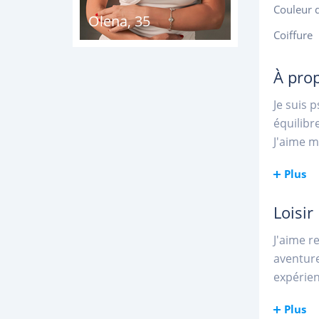
Couleur 
Olena
,
35
Coiffure
À pro
Je suis 
équilibr
J'aime m
Plus
Loisir
J'aime r
aventure
expérien
Plus