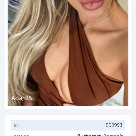
Ada
,
35
599993
Id: