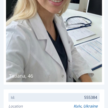
Tatiana
,
46
555384
Id:
Kyiv
,
Ukraine
Location