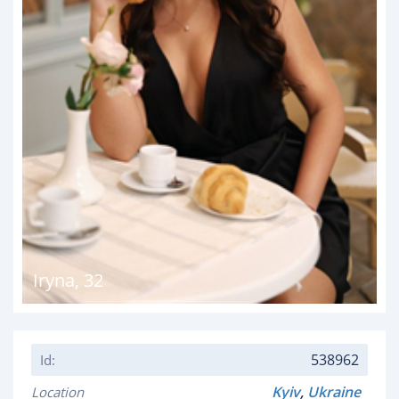
Iryna
,
32
538962
Id:
Kyiv
,
Ukraine
Location