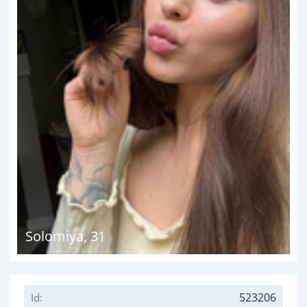
Solomiya
,
31
523206
Id: