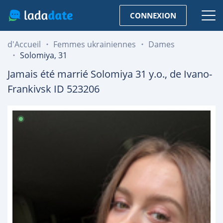
CONNEXION
d'Accueil
Femmes ukrainiennes
Dames
Solomiya, 31
Jamais été marrié
Solomiya
31
y.o., de
Ivano-
Frankivsk
ID 523206