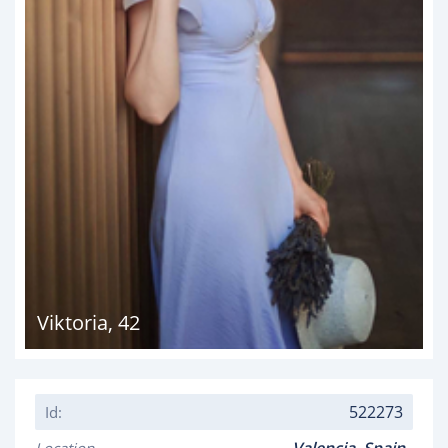
Viktoria
,
42
522273
Id: