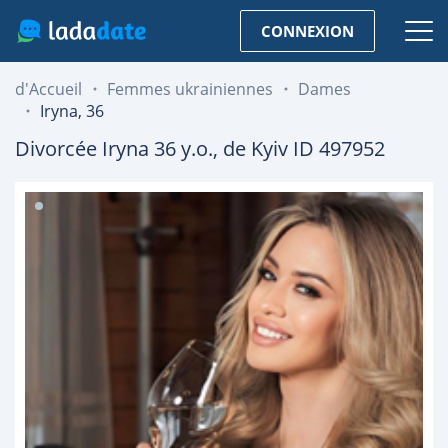
CONNEXION
d'Accueil
Femmes ukrainiennes
Dames
Iryna, 36
Divorcée
Iryna
36
y.o., de
Kyiv
ID 497952