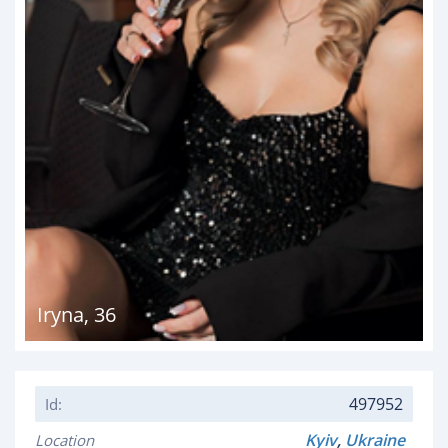
Iryna
,
36
497952
Id:
Kyiv
,
Ukraine
Location