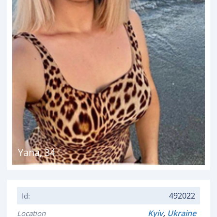
Yana
,
34
492022
Id:
Kyiv
,
Ukraine
Location