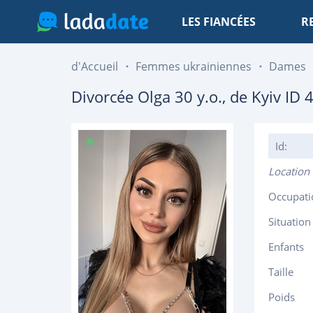
LES FIANCÉES
R
d'Accueil
Femmes ukrainiennes
Dames
Divorcée
Olga
30
y.o., de
Kyiv
ID 
Id:
Location
Occupati
Situation
Enfants
Taille
Poids