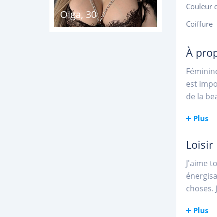
Couleur 
Olga
,
30
Coiffure
À pro
Féminine
est impo
de la be
Plus
Loisir
J'aime t
énergisa
choses. 
Plus