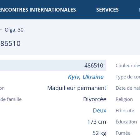
ENCONTRES INTERNATIONALES
SERVICES
Olga, 30
486510
486510
Couleur de
Kyiv
,
Ukraine
Type de co
Maquilleur permanent
on
Date de na
Divorcée
 de famille
Religion
Deux
Ethnicité
173 cm
Éducation
52 kg
Fumée