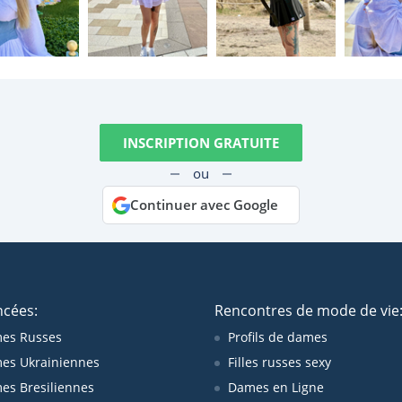
INSCRIPTION GRATUITE
ou
Continuer avec Google
ncées:
Rencontres de mode de vie
es Russes
Profils de dames
es Ukrainiennes
Filles russes sexy
s Bresiliennes
Dames en Ligne