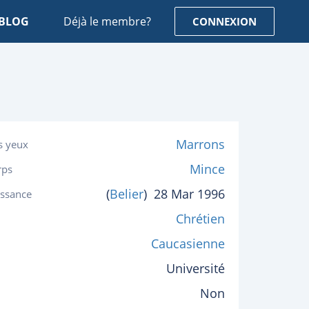
BLOG
Déjà le membre?
CONNEXION
Marrons
s yeux
Mince
rps
(
Belier
)
28 Mar 1996
issance
Chrétien
Caucasienne
Université
Non