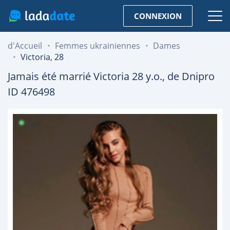
CONNEXION
d'Accueil
Femmes ukrainiennes
Dames
Victoria, 28
Jamais été marrié
Victoria
28
y.o., de
Dnipro
ID 476498