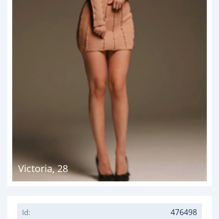
Victoria
,
28
476498
Id: