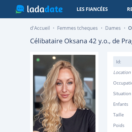
LES FIANCÉES
R
d'Accueil
Femmes tcheques
Dames
O
Célibataire
Oksana
42
y.o., de
Pra
Id:
Location
Occupati
Situation
Enfants
Taille
Poids