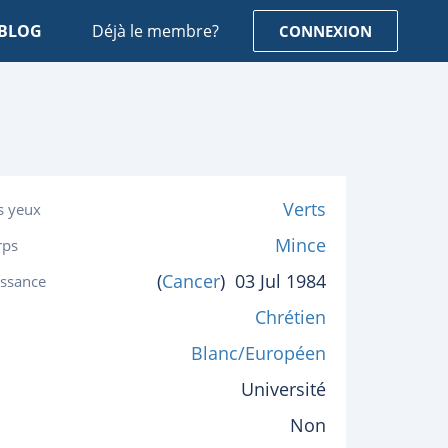
BLOG
Déjà le membre?
CONNEXION
Verts
s yeux
Mince
rps
(
Cancer
)
03 Jul 1984
issance
Chrétien
Blanc/Européen
Université
Non