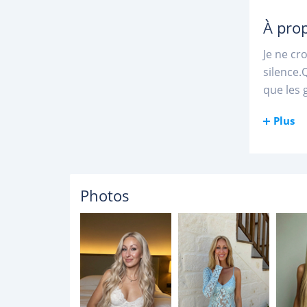
À pro
Je ne cr
silence.
que les 
Plus
Photos