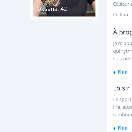
Couleur 
Oksana
,
42
Coiffure
À pro
Je m'ap
qui ryth
suis née
Plus
Loisir
Le sport
lire, ap
tambour 
Plus