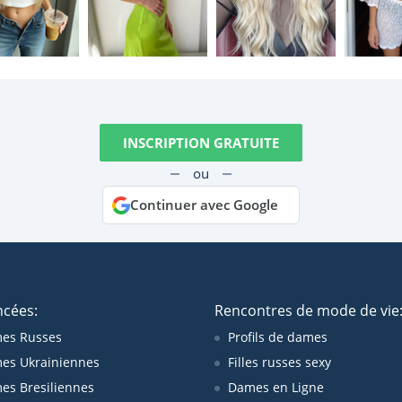
INSCRIPTION GRATUITE
ou
Continuer avec Google
ncées:
Rencontres de mode de vie
es Russes
Profils de dames
es Ukrainiennes
Filles russes sexy
s Bresiliennes
Dames en Ligne