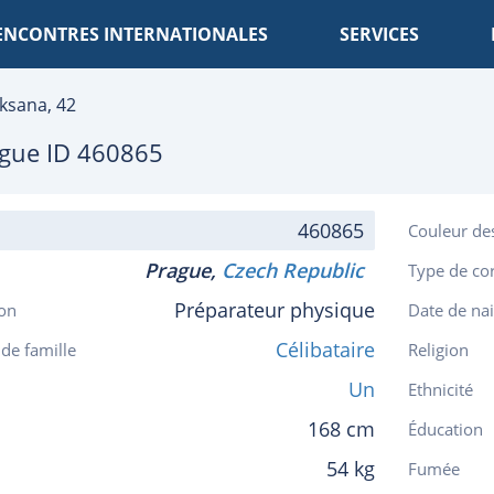
ENCONTRES INTERNATIONALES
SERVICES
ksana, 42
gue
ID 460865
460865
Couleur de
Prague,
Czech Republic
Type de co
Préparateur physique
on
Date de na
Célibataire
 de famille
Religion
Un
Ethnicité
168 cm
Éducation
54 kg
Fumée