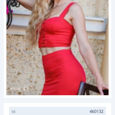
Irina
,
43
460132
Id: