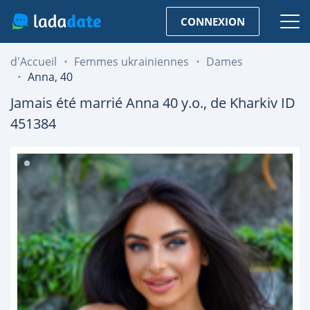
CONNEXION
d'Accueil
Femmes ukrainiennes
Dames
Anna, 40
Jamais été marrié
Anna
40
y.o., de
Kharkiv
ID
451384