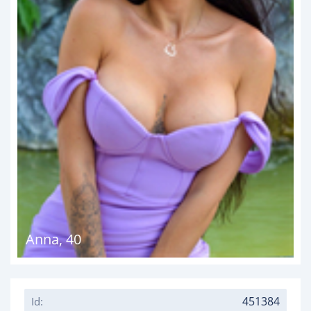
Anna
,
40
451384
Id: