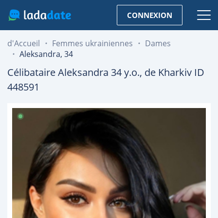
CONNEXION
d'Accueil
Femmes ukrainiennes
Dames
Aleksandra, 34
Célibataire
Aleksandra
34
y.o., de
Kharkiv
ID
448591