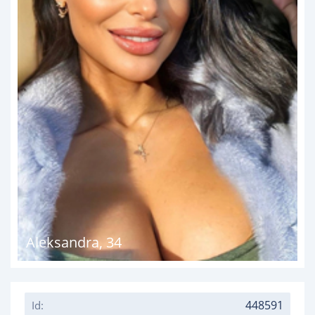
Aleksandra
,
34
448591
Id: