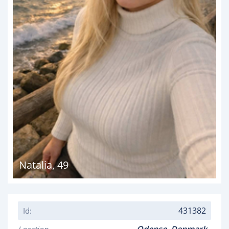
Natalia
,
49
431382
Id: