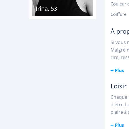
Couleur 
Irina
,
53
Coiffure
À pro
Si vous 
Malgré m
rire, re
Plus
Loisir
Chaque m
d'être b
plaire à
Plus