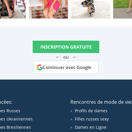
INSCRIPTION GRATUITE
ou
Continuer avec Google
ncées:
Rencontres de mode de vie
es Russes
Profils de dames
es Ukrainiennes
Filles russes sexy
s Bresiliennes
Dames en Ligne