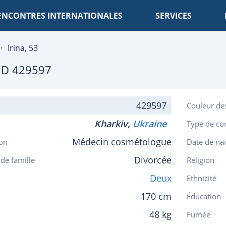
ENCONTRES INTERNATIONALES
SERVICES
Irina, 53
ID 429597
429597
Couleur de
Kharkiv,
Ukraine
Type de co
Médecin cosmétologue
on
Date de na
Divorcée
 de famille
Religion
Deux
Ethnicité
170 cm
Éducation
48 kg
Fumée