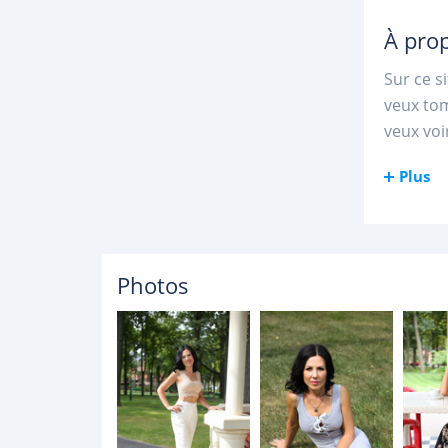
À pro
Sur ce s
veux to
veux voi
Plus
Photos