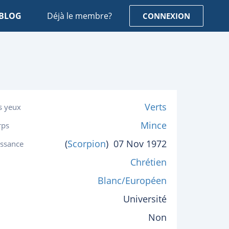
BLOG
Déjà le membre?
CONNEXION
Verts
s yeux
Mince
rps
(
Scorpion
)
07 Nov 1972
issance
Chrétien
Blanc/Européen
Université
Non