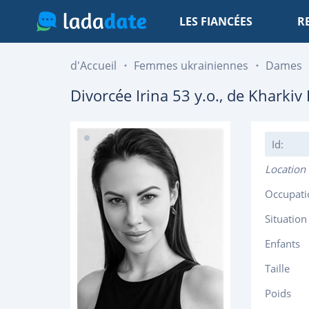
LES FIANCÉES
R
d'Accueil
Femmes ukrainiennes
Dames
Divorcée
Irina
53
y.o., de
Kharkiv
Id:
Location
Occupati
Situation
Enfants
Taille
Poids