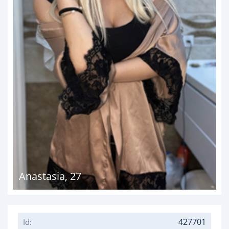
Anastasia
,
27
427701
Id: