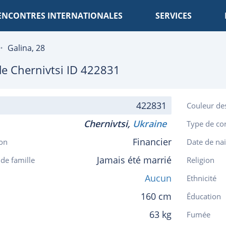
ENCONTRES INTERNATIONALES
SERVICES
Galina, 28
de
Chernivtsi
ID 422831
422831
Couleur de
Chernivtsi,
Ukraine
Type de co
Financier
on
Date de na
Jamais été marrié
 de famille
Religion
Aucun
Ethnicité
160 cm
Éducation
63 kg
Fumée