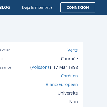
BLOG
Déjà le membre?
CONNEXION
Verts
s yeux
Courbée
rps
(
Poissons
)
17 Mar 1998
issance
Chrétien
Blanc/Européen
Université
Non