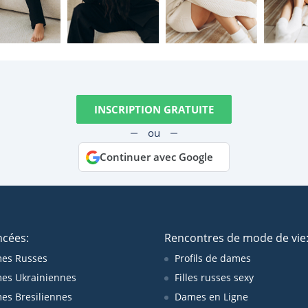
INSCRIPTION GRATUITE
ou
Continuer avec Google
ncées:
Rencontres de mode de vie
es Russes
Profils de dames
es Ukrainiennes
Filles russes sexy
s Bresiliennes
Dames en Ligne