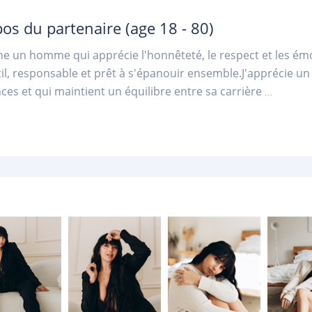
pos du partenaire
(age 18 - 80)
he un homme qui apprécie l'honnêteté, le respect et les émo
til, responsable et prêt à s'épanouir ensemble.J'apprécie u
ces et qui maintient un équilibre entre sa carrière
...