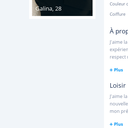
Couleur 
Galina
,
28
Coiffure
À pro
J'aime l
expérien
respect
Plus
Loisir
J'aime l
nouvelle
mon préf
Plus