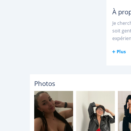
À pro
Je cherc
soit gen
expérien
Plus
Photos