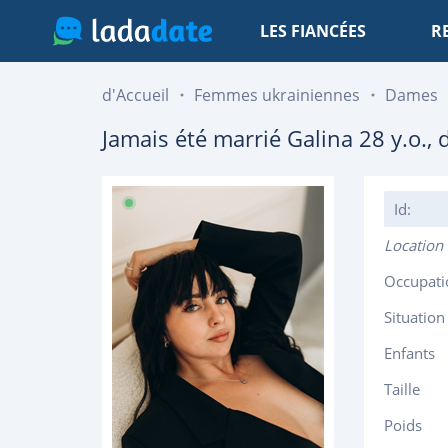
LES FIANCÉES
R
d'Accueil
Femmes ukrainiennes
Dames
Jamais été marrié
Galina
28
y.o., 
Id:
Location
Occupati
Situation
Enfants
Taille
Poids