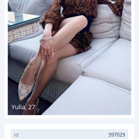
Yulia
,
27
397029
Id: