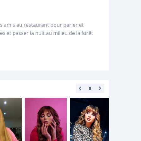
es amis au restaurant pour parler et
 et passer la nuit au milieu de la forêt
8