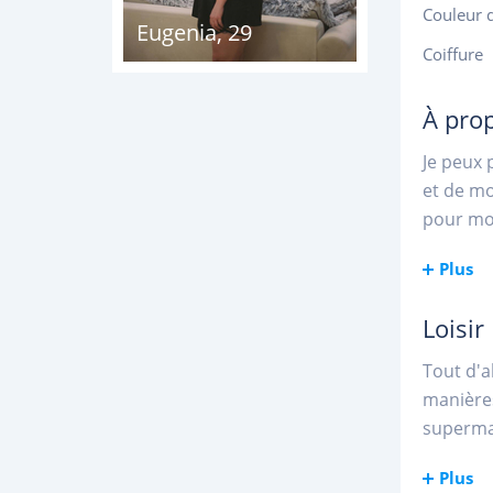
Couleur 
Eugenia
,
29
Coiffure
À pro
Je peux 
et de mo
pour moi
Plus
Loisir
Tout d'a
manières
superma
Plus