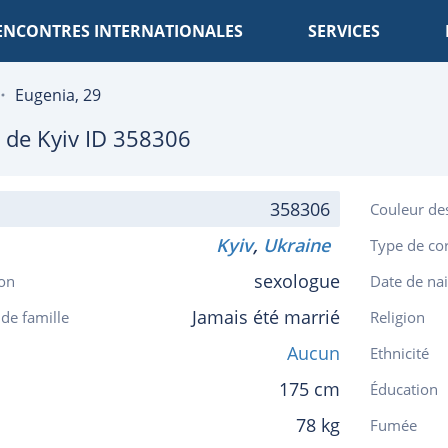
ENCONTRES INTERNATIONALES
SERVICES
Eugenia, 29
, de
Kyiv
ID 358306
358306
Couleur de
Kyiv
,
Ukraine
Type de co
sexologue
on
Date de na
Jamais été marrié
 de famille
Religion
Aucun
Ethnicité
175 cm
Éducation
78 kg
Fumée