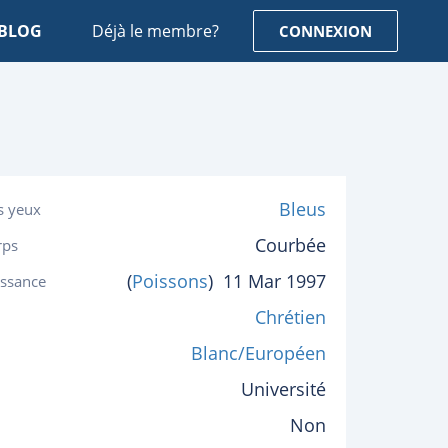
BLOG
Déjà le membre?
CONNEXION
Bleus
s yeux
Courbée
rps
(
Poissons
)
11 Mar 1997
issance
Chrétien
Blanc/Européen
Université
Non