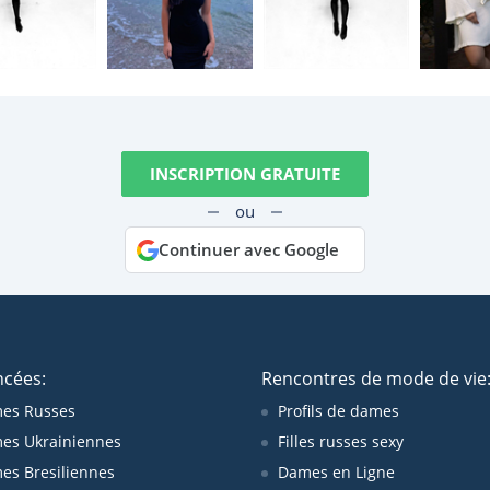
INSCRIPTION GRATUITE
ou
Continuer avec Google
ncées:
Rencontres de mode de vie
es Russes
Profils de dames
es Ukrainiennes
Filles russes sexy
s Bresiliennes
Dames en Ligne