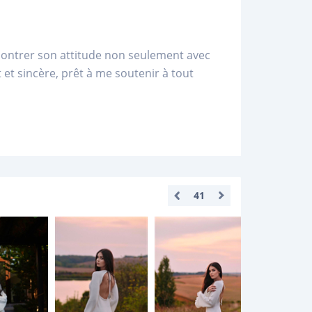
montrer son attitude non seulement avec
rt et sincère, prêt à me soutenir à tout
41