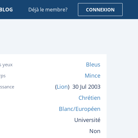
BLOG
Déjà le membre?
CONNEXION
Bleus
s yeux
Mince
rps
(
Lion
)
30 Jul 2003
issance
Chrétien
Blanc/Européen
Université
Non