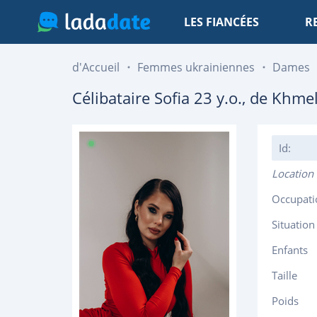
LES FIANCÉES
R
d'Accueil
Femmes ukrainiennes
Dames
Célibataire
Sofia
23
y.o., de
Khmel
Id:
Location
Occupati
Situation
Enfants
Taille
Poids