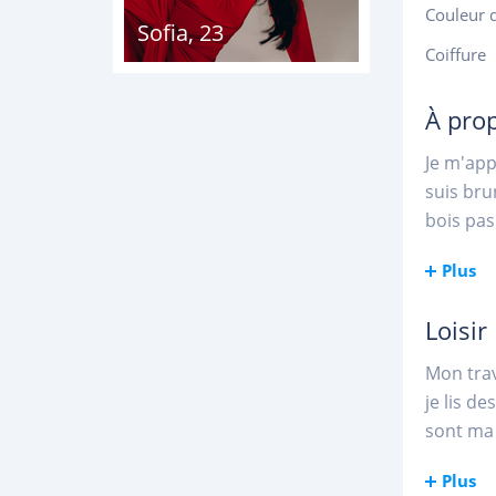
Couleur 
Sofia
,
23
Coiffure
À pro
Je m'app
suis bru
bois pas 
Plus
Loisir
Mon trav
je lis de
sont ma p
Plus