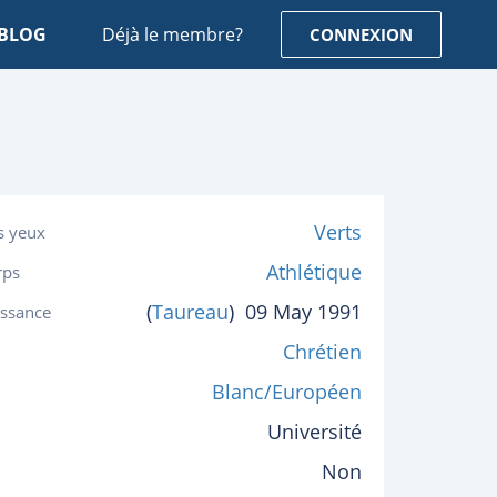
BLOG
Déjà le membre?
CONNEXION
Verts
s yeux
Athlétique
rps
(
Taureau
)
09 May 1991
issance
Chrétien
Blanc/Européen
Université
Non