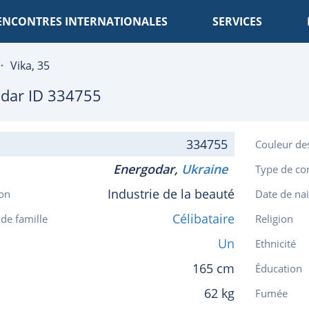
ENCONTRES INTERNATIONALES
SERVICES
Vika, 35
dar
ID 334755
334755
Couleur de
Energodar,
Ukraine
Type de co
Industrie de la beauté
on
Date de na
Célibataire
 de famille
Religion
Un
Ethnicité
165 cm
Éducation
62 kg
Fumée