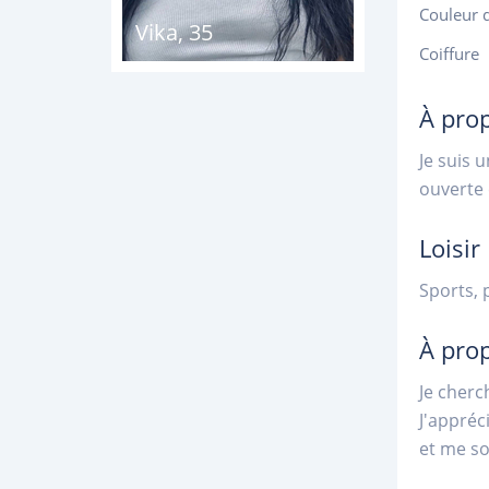
Couleur 
Vika
,
35
Coiffure
À pro
Je suis 
ouverte 
Loisir
Sports, 
À pro
Je cherc
J'appréc
et me sou