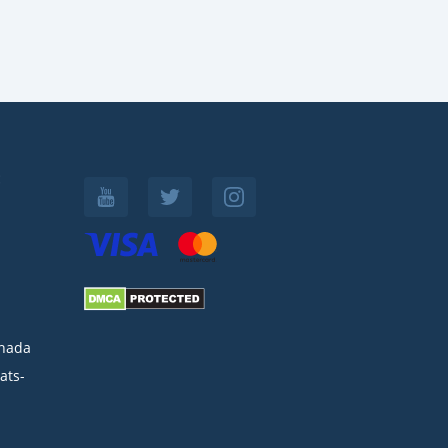
:
nada
ats-