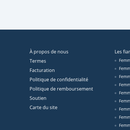
À propos de nous
Les fia
Femm
Termes
Femm
Facturation
Femme
Politique de confidentialité
Femm
Politique de remboursement
Femm
Soutien
Femm
Carte du site
Femm
Femm
Femm