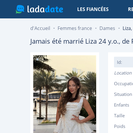
LES FIANCÉES
R
d'Accueil
Femmes france
Dames
Liza,
Jamais été marrié
Liza
24
y.o., de
Id:
Location
Occupati
Situation
Enfants
Taille
Poids