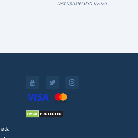
Last update:
06/11/2026
:
nada
ats-