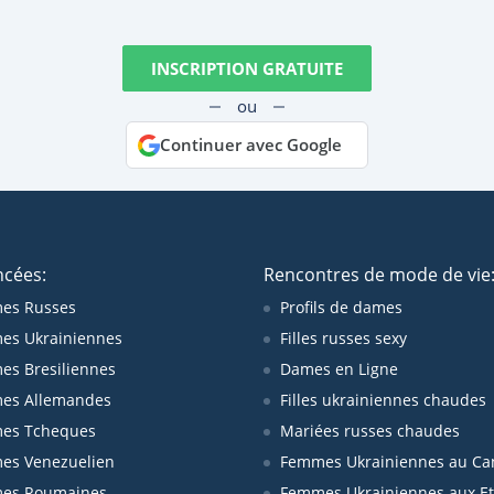
INSCRIPTION GRATUITE
ou
Continuer avec Google
ncées:
Rencontres de mode de vie
es Russes
Profils de dames
es Ukrainiennes
Filles russes sexy
s Bresiliennes
Dames en Ligne
es Allemandes
Filles ukrainiennes chaudes
es Tcheques
Mariées russes chaudes
es Venezuelien
Femmes Ukrainiennes au Ca
es Roumaines
Femmes Ukrainiennes aux Et