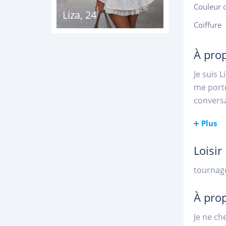
Couleur 
Liza
,
24
Coiffure
À pro
Je suis 
me porte
conversa
Plus
Loisir
tournage
À pro
Je ne ch