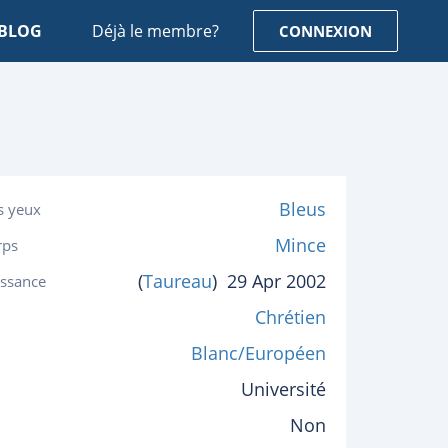
BLOG
Déjà le membre?
CONNEXION
Bleus
s yeux
Mince
rps
(
Taureau
)
29 Apr 2002
issance
Chrétien
Blanc/Européen
Université
Non