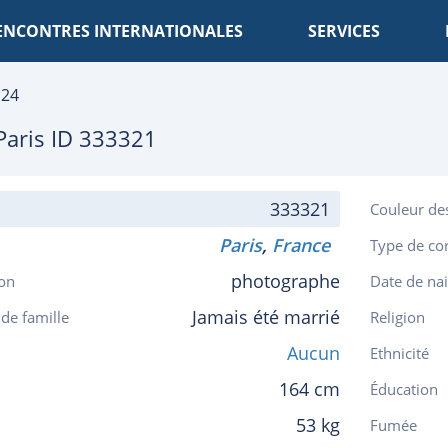
ENCONTRES INTERNATIONALES
SERVICES
 24
Paris
ID 333321
333321
Couleur de
Paris
,
France
Type de co
photographe
on
Date de na
Jamais été marrié
 de famille
Religion
Aucun
Ethnicité
164 cm
Éducation
53 kg
Fumée